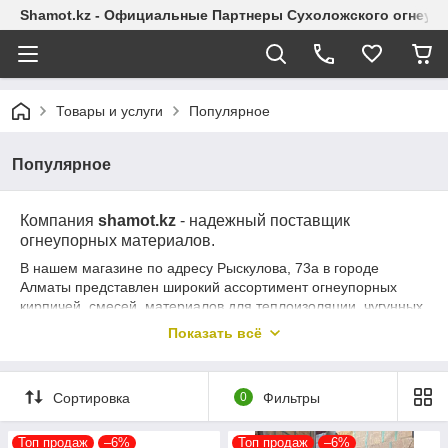
Shamot.kz - Официальные Партнеры Сухоложского огнеупо
Товары и услуги
Популярное
Популярное
Компания
shamot.kz
- надежный поставщик
огнеупорных материалов.
В нашем магазине по адресу Рыскулова, 73а в городе
Алматы представлен широкий ассортимент огнеупорных
кирпичей, смесей, материалов для теплоизоляции, чугунных
изделий ведущих производителей.
Показать всё
Мы гарантируем качество, наличие, быстрое обслуживание и
низкие цены.
Сортировка
0
Фильтры
Топ продаж
–6%
Топ продаж
–6%