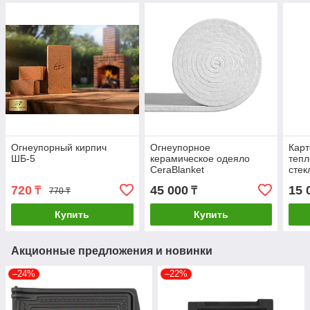
Огнеупорный кирпич
Огнеупорное
Карт
ШБ-5
керамическое одеяло
теп
CeraBlanket
стек
720
45 000
15 
₸
₸
770 ₸
Купить
Купить
Акционные предложения и новинки
–24%
–22%