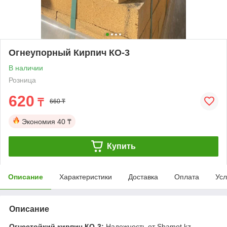
Огнеупорный Кирпич КО-3
В наличии
Розница
620
₸
660 ₸
Экономия
40 ₸
Купить
Описание
Характеристики
Доставка
Оплата
Усл
Описание
Огнестойкий кирпич КО-3:
Надежность от Shamot.kz