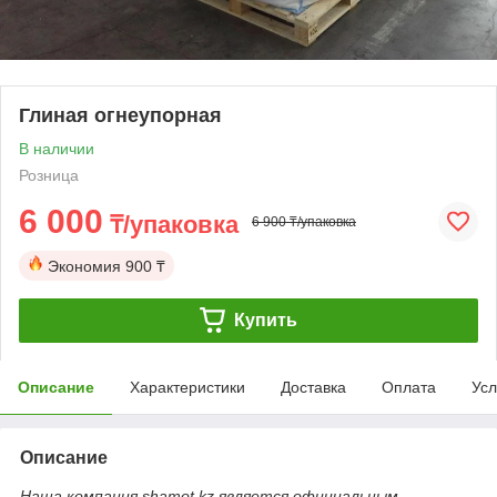
Глиная огнеупорная
В наличии
Розница
6 000
₸/упаковка
6 900 ₸/упаковка
Экономия
900 ₸
Купить
Описание
Характеристики
Доставка
Оплата
Усл
Описание
Наша компания shamot.kz является официальным