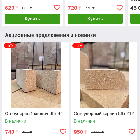
620
720
45 
₸
₸
660 ₸
770 ₸
Купить
Купить
Акционные предложения и новинки
–5%
–5%
Огнеупорный кирпич ШБ-44
Огнеупорный кирпич ШБ-212
В наличии
В наличии
740
950
₸
₸
780 ₸
1 000 ₸