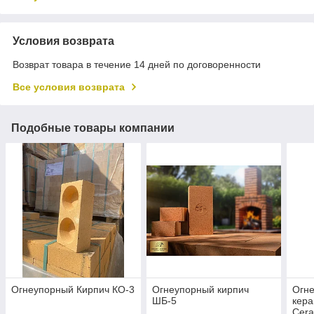
Условия возврата
Возврат товара в течение 14 дней по договоренности
Все условия возврата
Подобные товары компании
Огнеупорный Кирпич КО-3
Огнеупорный кирпич
Огн
ШБ-5
кера
Cera