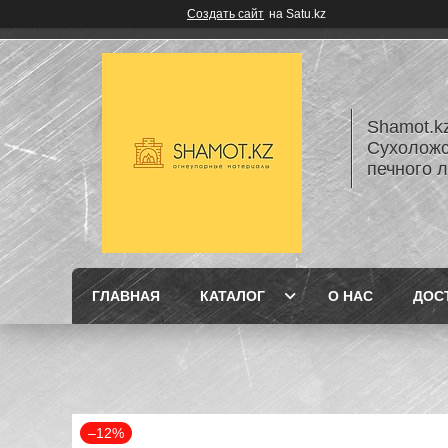
Создать сайт
на Satu.kz
Shamot.k
Сухоложс
печного 
ГЛАВНАЯ
КАТАЛОГ
О НАС
ДОС
–12%